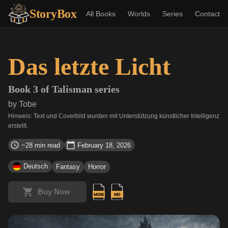
StoryBox
All Books
Worlds
Series
Contact
Das letzte Licht
Book
3
of
Talisman
series
by
Tobe
Hinweis: Text und Coverbild wurden mit Unterstützung künstlicher Intelligenz
erstellt.
~28 min read
February 18, 2026
Deutsch
Fantasy
Horror
Buy Now