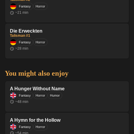
Fantasy
Horror
~
21
min
Die Erweckten
Talisman #1
Fantasy
Horror
~
28
min
You might also enjoy
A Hunger Without Name
Fantasy
Horror
Humor
~
48
min
A Hymn for the Hollow
Fantasy
Horror
~
54
min